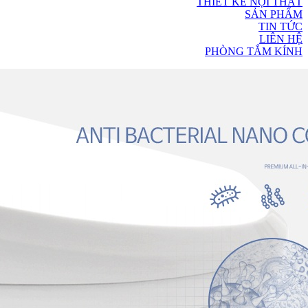
THIẾT KẾ NỘI THẤT
SẢN PHẨM
TIN TỨC
LIÊN HỆ
PHÒNG TẮM KÍNH