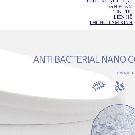
THIẾT KẾ NỘI THẤT
SẢN PHẨM
TIN TỨC
LIÊN HỆ
PHÒNG TẮM KÍNH